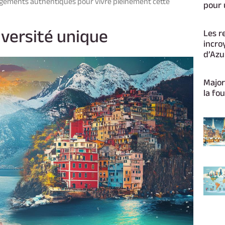
rgements authentiques pour vivre pleinement cette
pour 
iversité unique
Les r
incro
d’Azu
Major
la fou