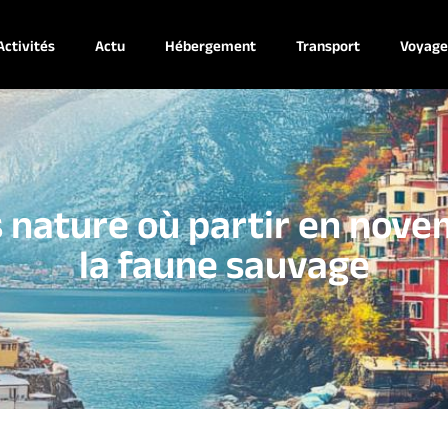
Activités
Actu
Hébergement
Transport
Voyag
s nature où partir en nov
la faune sauvage