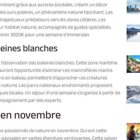
luminent grâce aux aurores boréales, créant un décor
des ours polaires, un phénomène naturel fascinant. Les
 majestueux prédateurs vers les zones côtières. Les
r habitat naturel, accompagnés de guides spécialisés.
nviron 3000€ pour une semaine d’immersion.
leines blanches
r l’observation des baleines blanches. Cette zone maritime
s auront l’opportunité d’admirer ces mammifères marins
ions en bateau permettent d’approcher ces créatures
t naturel. Les parcs nationaux environnants proposent
es locales. Un séjour d’une semaine s’organise à partir de
ccompagnement par des experts.
s en novembre
aux passionnés de nature en novembre. Durant cette
es paysages en vastes étendues verdoyantes. Cette saison