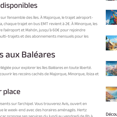
 disponibles
sur l’ensemble des îles. À Majorque, le trajet aéroport-
lma, chaque trajet en bus EMT revient à 2€. À Minorque, les
ntre l’aéroport et Mahón, jusqu’à 60€ pour rejoindre
multi-trajets et des abonnements mensuels pour les
es aux Baléares
légiée pour explorer les îles Baléares en toute liberté.
écouvrir les recoins cachés de Majorque, Minorque, Ibiza et
r place
ents sur l’archipel. Vous trouverez Avis, ouvert en
que le week-end avec des horaires aménagés. Hertz
Décou
ropcar propose ses services du lundi au vendredi de 8h à