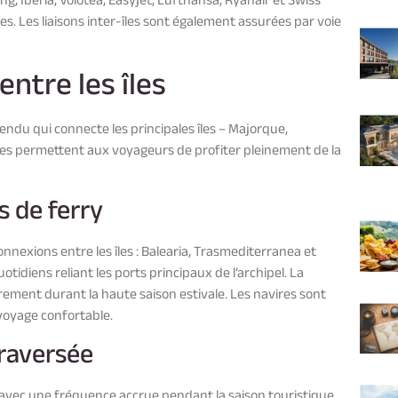
, Iberia, Volotea, Easyjet, Lufthansa, Ryanair et Swiss
res. Les liaisons inter-îles sont également assurées par voie
entre les îles
endu qui connecte les principales îles – Majorque,
ères permettent aux voyageurs de profiter pleinement de la
 de ferry
nnexions entre les îles : Balearia, Trasmediterranea et
idiens reliant les ports principaux de l’archipel. La
ement durant la haute saison estivale. Les navires sont
voyage confortable.
traversée
 avec une fréquence accrue pendant la saison touristique.