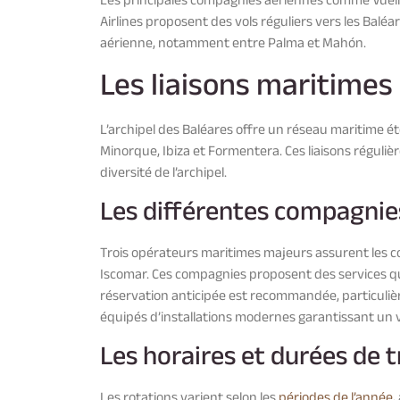
Les principales compagnies aériennes comme Vueling
Airlines proposent des vols réguliers vers les Baléa
aérienne, notamment entre Palma et Mahón.
Les liaisons maritimes 
L’archipel des Baléares offre un réseau maritime ét
Minorque, Ibiza et Formentera. Ces liaisons réguli
diversité de l’archipel.
Les différentes compagnies
Trois opérateurs maritimes majeurs assurent les co
Iscomar. Ces compagnies proposent des services quot
réservation anticipée est recommandée, particulièr
équipés d’installations modernes garantissant un 
Les horaires et durées de 
Les rotations varient selon les
périodes de l’année
,