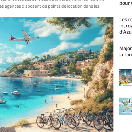
pour 
es agences disposent de points de location dans les
Les r
incro
d’Azu
Major
la fou