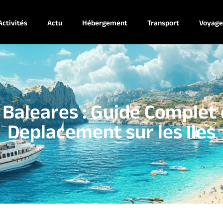
Activités
Actu
Hébergement
Transport
Voyag
 Baleares : Guide Complet 
Deplacement sur les Iles